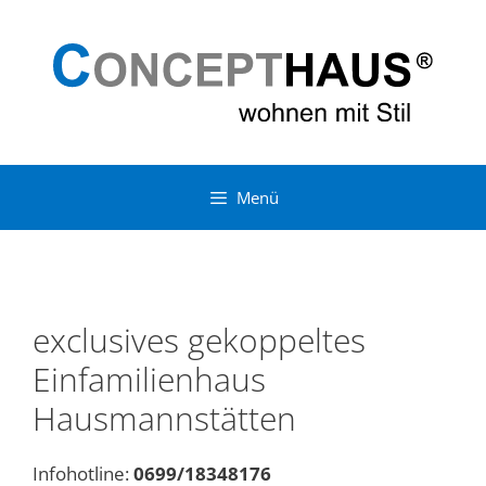
Zum
Zum
Inhalt
Inhalt
springen
springen
Menü
exclusives gekoppeltes
Einfamilienhaus
Hausmannstätten
Infohotline:
0699/18348176