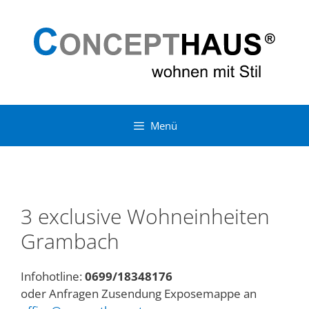
Zum
Zum
Inhalt
Inhalt
springen
springen
Menü
3 exclusive Wohneinheiten
Grambach
Infohotline:
0699/18348176
oder Anfragen Zusendung Exposemappe an